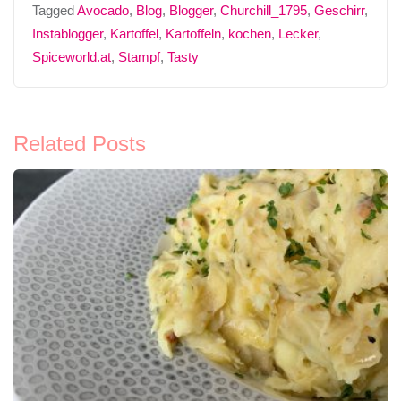
Tagged
Avocado
,
Blog
,
Blogger
,
Churchill_1795
,
Geschirr
,
Instablogger
,
Kartoffel
,
Kartoffeln
,
kochen
,
Lecker
,
Spiceworld.at
,
Stampf
,
Tasty
Related Posts