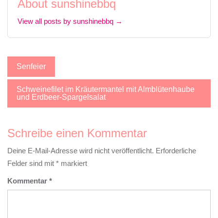
About sunshinebbq
View all posts by sunshinebbq →
Beitragsnavigation
Senfeier
Schweinefilet im Kräutermantel mit Almblütenhaube
und Erdbeer-Spargelsalat
Schreibe einen Kommentar
Deine E-Mail-Adresse wird nicht veröffentlicht.
Erforderliche
Felder sind mit
*
markiert
Kommentar
*