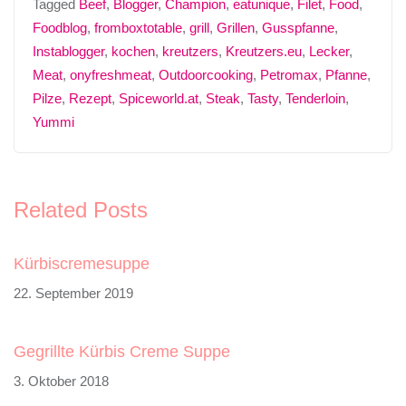
Tagged
Beef
,
Blogger
,
Champion
,
eatunique
,
Filet
,
Food
,
Foodblog
,
fromboxtotable
,
grill
,
Grillen
,
Gusspfanne
,
Instablogger
,
kochen
,
kreutzers
,
Kreutzers.eu
,
Lecker
,
Meat
,
onyfreshmeat
,
Outdoorcooking
,
Petromax
,
Pfanne
,
Pilze
,
Rezept
,
Spiceworld.at
,
Steak
,
Tasty
,
Tenderloin
,
Yummi
Related Posts
Kürbiscremesuppe
22. September 2019
Gegrillte Kürbis Creme Suppe
3. Oktober 2018