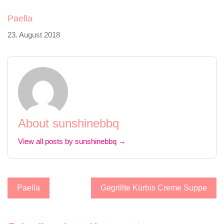
Paella
23. August 2018
About sunshinebbq
View all posts by sunshinebbq →
Beitragsnavigation
Paella
Gegrillte Kürbis Creme Suppe