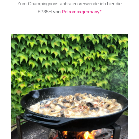
Zum Champingnons anbraten verwende ich hier die
FP35H von
Petromaxgermany*