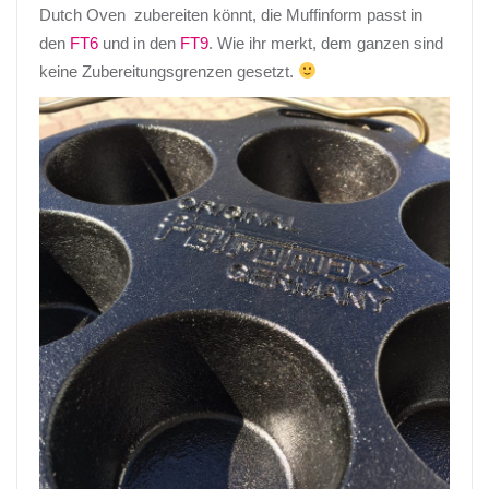
Dutch Oven zubereiten könnt, die Muffinform passt in
den
FT6
und in den
FT9
. Wie ihr merkt, dem ganzen sind
keine Zubereitungsgrenzen gesetzt.